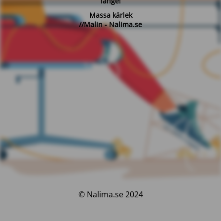
länge!
Massa kärlek
//Malin - Nalima.se
© Nalima.se 2024