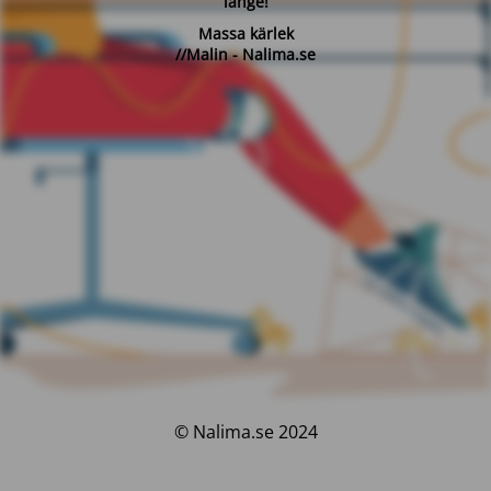
länge!
Massa kärlek
//Malin - Nalima.se
© Nalima.se 2024