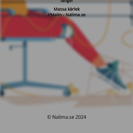
länge!
Massa kärlek
//Malin - Nalima.se
© Nalima.se 2024