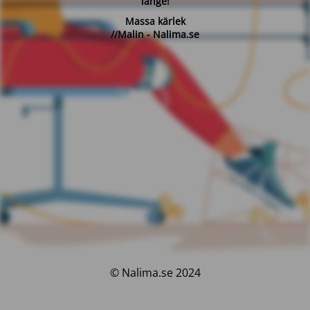
länge!
Massa kärlek
//Malin - Nalima.se
© Nalima.se 2024