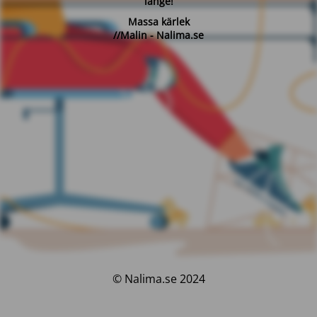
länge!
Massa kärlek
//Malin - Nalima.se
© Nalima.se 2024