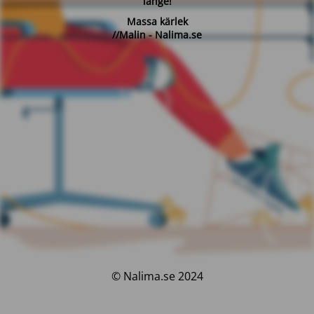
länge!
Massa kärlek
//Malin - Nalima.se
© Nalima.se 2024