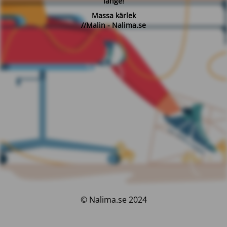
länge!
Massa kärlek
//Malin - Nalima.se
© Nalima.se 2024