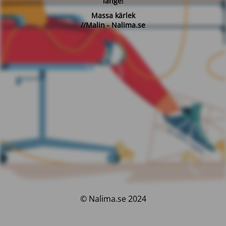
länge!
Massa kärlek
//Malin - Nalima.se
© Nalima.se 2024