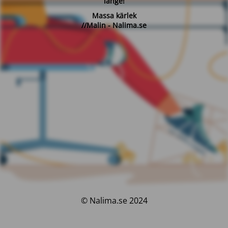
länge!
Massa kärlek
//Malin - Nalima.se
© Nalima.se 2024