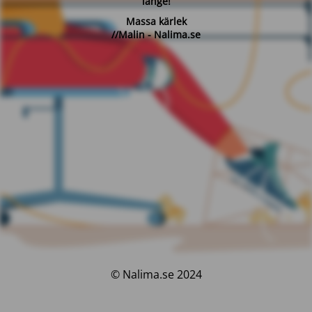
länge!
Massa kärlek
//Malin - Nalima.se
© Nalima.se 2024